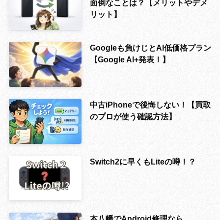
面倒なことは？【メリットやデメ
リット】
Googleも負けじとAI低価格プラン
【Google AI+発表！】
中古iPhoneで後悔しない！【買取
のプロが使う確認方法】
Switch2に早くもLiteの噂！？
本八幡でAndroid修理なら