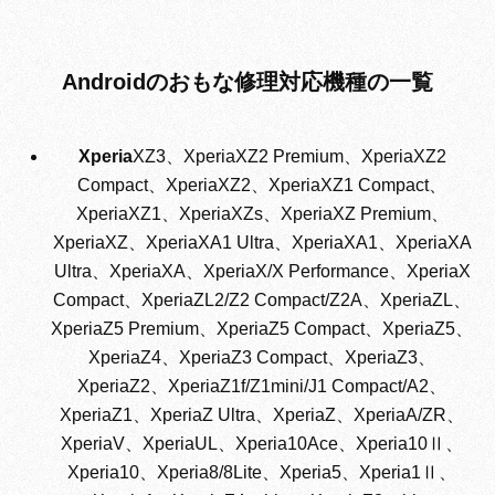
Androidのおもな修理対応機種の一覧
Xperia
XZ3、XperiaXZ2 Premium、XperiaXZ2
Compact、XperiaXZ2、XperiaXZ1 Compact、
XperiaXZ1、XperiaXZs、XperiaXZ Premium、
XperiaXZ、XperiaXA1 Ultra、XperiaXA1、XperiaXA
Ultra、XperiaXA、XperiaX/X Performance、XperiaX
Compact、XperiaZL2/Z2 Compact/Z2A、XperiaZL、
XperiaZ5 Premium、XperiaZ5 Compact、XperiaZ5、
XperiaZ4、XperiaZ3 Compact、XperiaZ3、
XperiaZ2、XperiaZ1f/Z1mini/J1 Compact/A2、
XperiaZ1、XperiaZ Ultra、XperiaZ、XperiaA/ZR、
XperiaV、XperiaUL、Xperia10Ace、Xperia10Ⅱ、
Xperia10、Xperia8/8Lite、Xperia5、Xperia1Ⅱ、