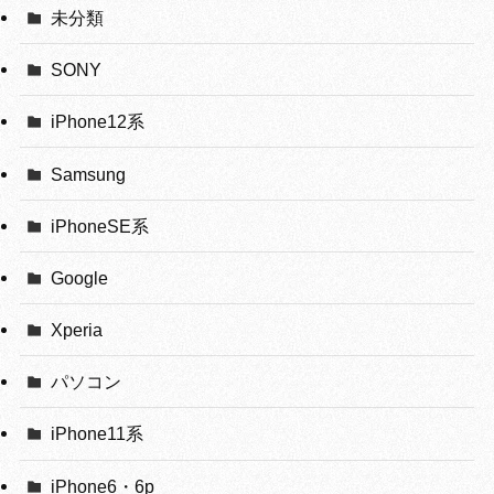
未分類
SONY
iPhone12系
Samsung
iPhoneSE系
Google
Xperia
パソコン
iPhone11系
iPhone6・6p