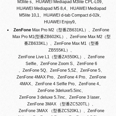
M3lite s、HUAWEI Mediapad M3lite CPL-L09、
HUAWEI Mediapad M5 8,4、HUAWEI Mediapad
M5lite 10,1、HUAWEI d-tab Compact d-02k、
HUAWEI Enjoy9。
ZenFone
Max Pro M2（型番ZB631KL）、ZenFone
Max Pro M1(型番ZB602KL）、ZenFone Max M2（型
番ZB633KL）、ZenFone Max M1（型番
ZB555KL）、
ZenFone Live L1（型番ZA550KL）、ZenFone
Selfie、ZenFone Zoom S、ZenFone 6
、ZenFone 5Q、ZenFone 5,5Z、ZenFone 5、
ZenFone 4MAX Pro、ZenFone 4 Pro、ZenFone
4MAX、ZenFone 4 Selfie Pro、ZenFone 4、
ZenFone 3deluxe5.5inc、
ZenFone 3 deluxe 5.7inc、ZenFone 3 laser、
ZenFone 3MAX （型番ZC520TL）、
ZenFone 3MAX （型番ZC520KL）、ZenFone