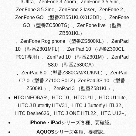
3Ultra、ZenFone 3 Zoom、ZenFone 3 5.5inc、
ZenFone 3 5.2inc、ZenFone 2 laser、ZenFone 2、
ZenFone GO （型番ZB551KL/X013DB）、ZenFone
GO （型番ZC500TG）、ZenFone live （型番
ZB501KL）
、ZenFone Rog phone （型番ZS600KL）、ZenPad
10 （型番Z301MFL）、ZenPad 10 （型番Z300CL
P01T専用）、ZenPad 10 （型番Z301M）、ZenPad
S8.0 （型番Z580CA）
、ZenPad 8.0 （型番Z380C/M/KL/KNL）、ZenPad
C7.0（型番 Z710C P01Z）ZenPad 3S 10 （型番
Z500KL）、ZenPad 3 （型番Z581KL）。
HTC
INFOBAR、HTC 10、HTC U11、HTC U11lite、
HTC J Butterfly HTV31、HTC J Butterfly HTL32、
HTC Desire626、HTC J ONE HTL22、HTC U12+。
iPhone・iPad
シリーズ各種、要確認。
AQUOS
シリーズ各種、要確認。