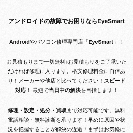
アンドロイドの故障でお困りならEyeSmart
Android
やパソコン修理専門店
「
EyeSmart
」！
お見積もりまで一切無料♪
お見積もりをご了承いた
だければ修理に入ります。
格安修理料金に自信あ
り！
メーカーや他店と比べてください！
スピード
対応
！
最短で
当日中の解決
を目指します！
修理・設定・処分・買取
まで対応可能です。
無料
電話相談・無料診断を承ります！
早めに原因や状
況を把握することが解決の近道！まずはお気軽に