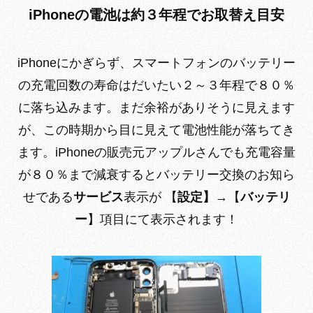
iPhoneの電池は約３年程でお取替え目安
iPhoneにかぎらず、スマートフォンのバッテリー
の充電回数の寿命はだいたい２～３年程で８０％
に落ち込みます。まだ余裕がありそうに見えます
が、この時期から目に見えて電池性能が落ちてき
ます。iPhoneの販売元アップルさんでも充電容量
が８０％まで減衰するとバッテリー交換のお知ら
せである
サービス
表示が 【
設定】
→【
バッテリ
ー
】項目にて表示されます！