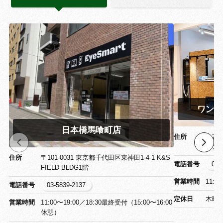
ワンズ
日本橋馬喰町店
住所
〒26
ワン
住所
〒101-0031 東京都千代田区東神田1-4-1 K&S
電話番号
043
FIELD BLDG1階
営業時間
11:0
電話番号
03-5839-2137
定休日
木曜
営業時間
11:00〜19:00／18:30最終受付（15:00〜16:00
休憩）