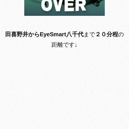
田喜野井からEyeSmart八千代
まで
２０
分程
の
距離です↓