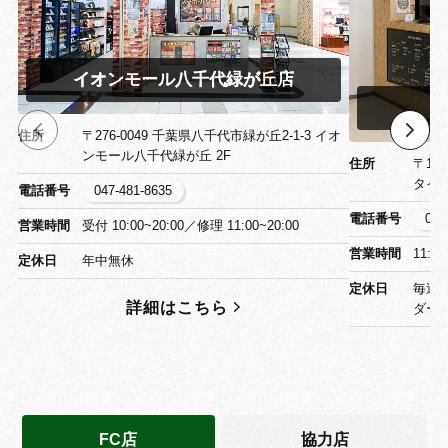
イオンモール八千代緑が丘店
イ
住所
〒276-0049 千葉県八千代市緑が丘2-1-3 イオ
ンモール八千代緑が丘 2F
住所
〒13
タイ
電話番号
047-481-8635
電話番号
03-
営業時間
受付 10:00~20:00／修理 11:00~20:00
営業時間
11:0
定休日
年中無休
定休日
毎週
詳細はこちら
ダー
FC店
協力店