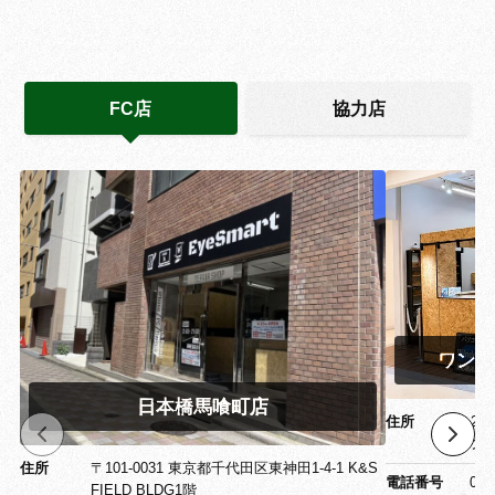
FC店
協力店
ワンズ
日本橋馬喰町店
住所
〒26
ワン
住所
〒101-0031 東京都千代田区東神田1-4-1 K&S
電話番号
043
FIELD BLDG1階