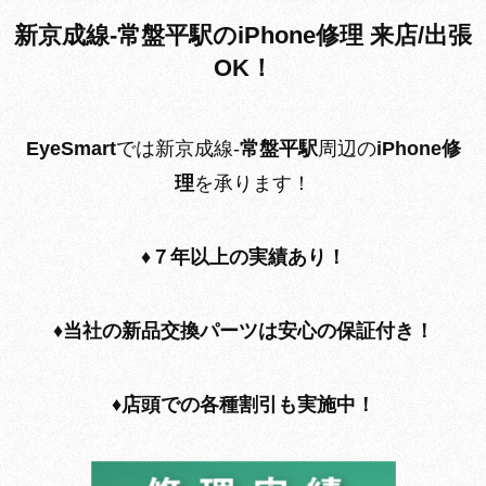
新京成線‐常盤平駅のiPhone修理 来店/出張
OK！
EyeSmart
では新京成線‐
常盤平駅
周辺の
iPhone修
理
を承ります！
♦７年以上の実績あり！
♦
当社の新品交換パーツは安心の保証付き！
♦
店頭での各種割引も実施中！