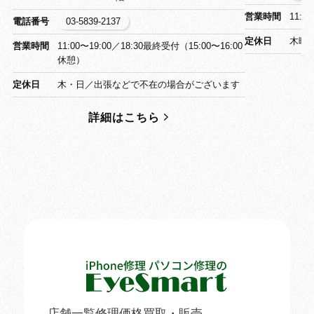
営業時間
11:0
電話番号
03-5839-2137
定休日
木曜
営業時間
11:00〜19:00／18:30最終受付（15:00〜16:00
休憩）
定休日
木・日／出張などで不在の場合がございます
詳細はこちら
店舗一覧
修理価格
買取・販売