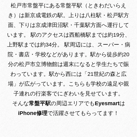
松戸市常盤平にある常盤平駅（ときわだいらえ
き）は
新京成電鉄の駅。上りは八柱駅・松戸駅方
面、下りは京成津田沼駅・千葉駅方面へ運行して
います。 駅のアクセスは西船橋駅までは約19分、
上野駅までは約34分。 駅周辺には、スーパー・病
院・書店・学校などがあります。
駅から徒歩約20
分の松戸市立博物館は週末になると学生たちで賑
わっています。駅から西には「21世紀の森と広
場」が広がっています。こちらも学校の遠足や親
子連れの行楽客でにぎわいを見せています。
そんな
常盤平駅
の周辺エリアでも
Eyesmart
は
iPhone修理
で活躍させてもらってます！