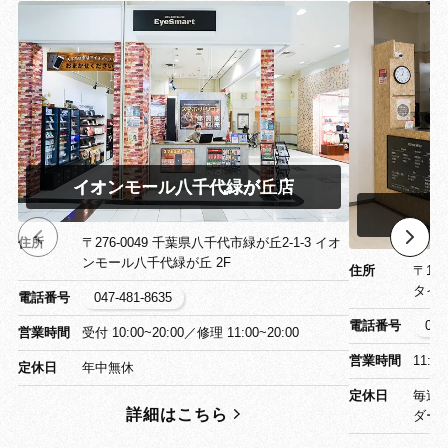
イオンモール八千代緑が丘店
イ
住所
〒276-0049 千葉県八千代市緑が丘2-1-3 イオ
ンモール八千代緑が丘 2F
住所
〒13
タイ
電話番号
047-481-8635
電話番号
03-
営業時間
受付 10:00~20:00／修理 11:00~20:00
営業時間
11:0
定休日
年中無休
定休日
毎週
詳細はこちら
ダー