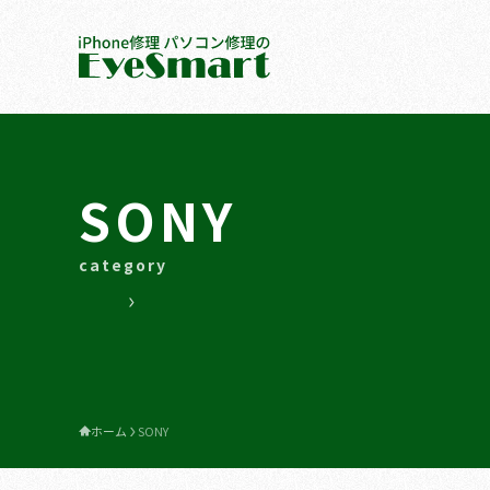
SONY
category
SONY
Xperia
ホーム
SONY