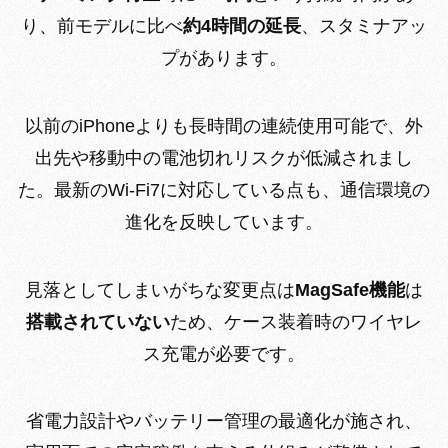
り、前モデルに比べ
約4時間の延長
、スタミナアッ
プがあります。
以前のiPhoneよりも長時間の連続使用可能で、外
出先や移動中の電池切れリスクが低減されまし
た。最新のWi-Fi7に対応している点も、通信環境の
進化を反映しています。
見落としてしまいがちな変更点は
MagSafe機能
は
搭載されていない
ため、ケース装着時のワイヤレ
ス充電が必要です。
省電力設計やバッテリー管理の最適化が施され、