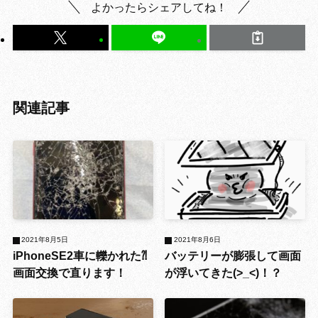
よかったらシェアしてね！
関連記事
2021年8月5日
2021年8月6日
iPhoneSE2車に轢かれた⁈
バッテリーが膨張して画面
画面交換で直ります！
が浮いてきた(>_<)！？