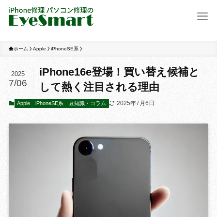
ホーム
Apple
iPhoneSE系
iPhone16e登場！買い替え候補と
2025
7/06
して熱く注目される理由
2025年7月6日
Apple
iPhoneSE系
豆知識・コラム