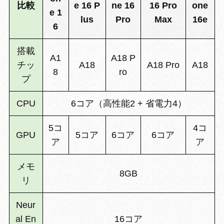
比較
e 16 P
ne 16
16 Pro
one
e 1
lus
Pro
Max
16e
6
搭載
A1
A18 P
チッ
A18
A18 Pro
A18
8
ro
プ
CPU
6コア（高性能2 + 省電力4）
5コ
4コ
GPU
5コア
6コア
6コア
ア
ア
メモ
8GB
リ
Neur
al En
16コア