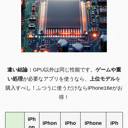
違い結論：
GPU以外は同じ性能です。
ゲームや重
い処理
が必要なアプリを使うなら、
上位モデル
を
購入すべし！ふつうに使うだけならiPhone16eがお
得！
iPh
iPhon
iPho
iPhone
iPh
on