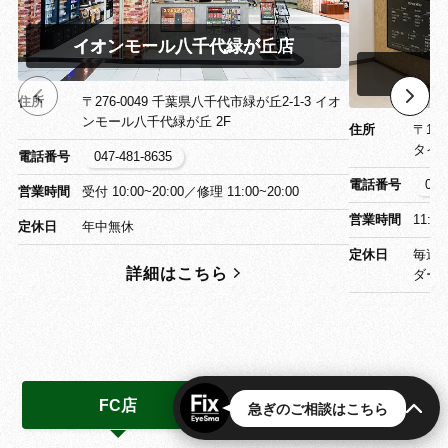
イオンモール八千代緑が丘店
イ
住所
〒276-0049 千葉県八千代市緑が丘2-1-3 イオ
ンモール八千代緑が丘 2F
住所
〒13
タイ
電話番号
047-481-8635
電話番号
03-
営業時間
受付 10:00~20:00／修理 11:00~20:00
営業時間
11:0
定休日
年中無休
定休日
毎週
詳細はこちら
ダー
FC店
協力店
急ぎのご相談はこちら