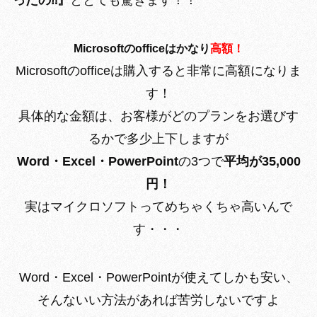
ったの⁈』
ととても驚きます！！
Microsoftのofficeはかなり
高額！
Microsoftのofficeは購入すると非常に高額になりま
す！
具体的な金額は、お客様がどのプランをお選びす
るかで多少上下しますが
Word・Excel・PowerPoint
の3つで
平均が35,000
円！
実はマイクロソフトってめちゃくちゃ高いんで
す・・・
Word・Excel・PowerPointが使えてしかも安い、
そんないい方法があれば苦労しないですよ