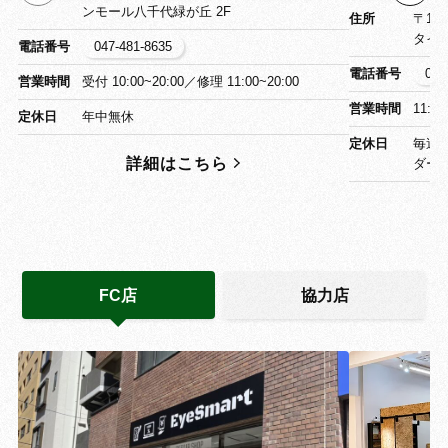
ンモール八千代緑が丘 2F
住所
〒13
タイ
電話番号
047-481-8635
電話番号
03-
営業時間
受付 10:00~20:00／修理 11:00~20:00
営業時間
11:0
定休日
年中無休
定休日
毎週
詳細はこちら
ダー
FC店
協力店