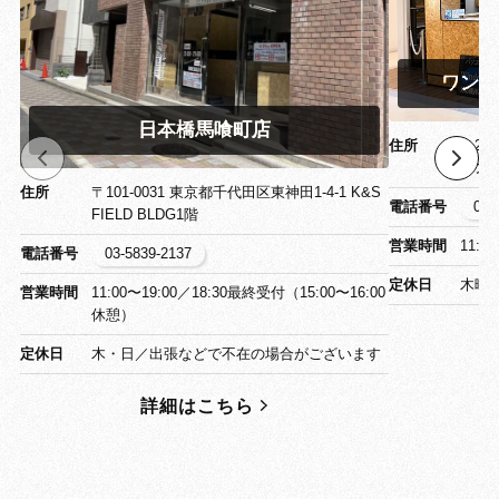
ワンズ
日本橋馬喰町店
住所
〒26
ワン
住所
〒101-0031 東京都千代田区東神田1-4-1 K&S
電話番号
043
FIELD BLDG1階
営業時間
11:0
電話番号
03-5839-2137
定休日
木曜
営業時間
11:00〜19:00／18:30最終受付（15:00〜16:00
休憩）
定休日
木・日／出張などで不在の場合がございます
詳細はこちら