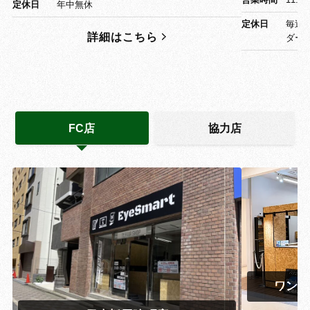
定休日
年中無休
定休日
毎週
詳細はこちら
ダー
FC店
協力店
ワンズ