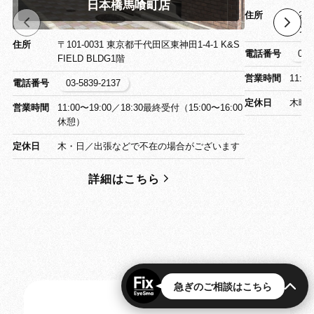
日本橋馬喰町店
住所
〒26
ワン
住所
〒101-0031 東京都千代田区東神田1-4-1 K&S
電話番号
043
FIELD BLDG1階
営業時間
11:0
電話番号
03-5839-2137
定休日
木曜
営業時間
11:00〜19:00／18:30最終受付（15:00〜16:00
休憩）
定休日
木・日／出張などで不在の場合がございます
詳細はこちら
急ぎのご相談はこちら