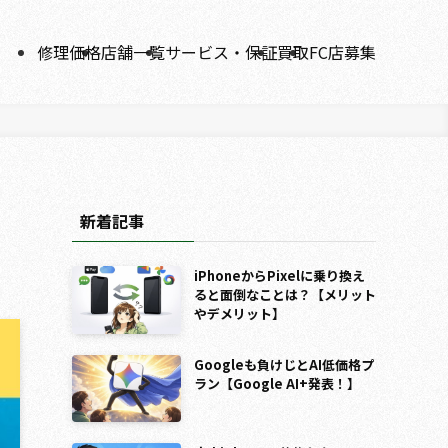
修理価格
店舗一覧
サービス・保証
買取
FC店募集
新着記事
iPhoneからPixelに乗り換え
ると面倒なことは？【メリット
やデメリット】
Googleも負けじとAI低価格プ
ラン【Google AI+発表！】