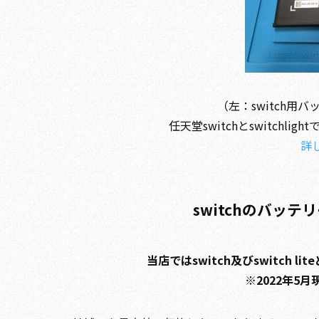
（左：switch用
任天堂switchとswitch
詳
switchのバッ
当店ではswitch及びswitch 
※2022年5月