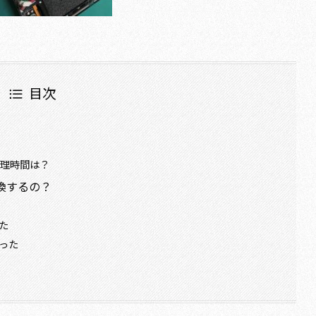
目次
修理時間は？
交換するの？
った
まった