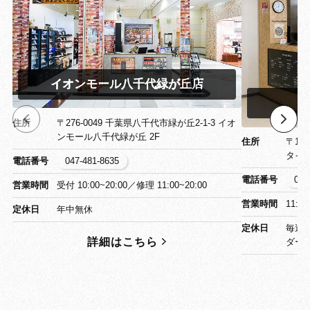
イオンモール八千代緑が丘店
イ
住所
〒276-0049 千葉県八千代市緑が丘2-1-3 イオ
ンモール八千代緑が丘 2F
住所
〒13
タイ
電話番号
047-481-8635
電話番号
03-
営業時間
受付 10:00~20:00／修理 11:00~20:00
営業時間
11:0
定休日
年中無休
定休日
毎週
詳細はこちら
ダー