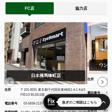
FC店
協力店
ワンズ
日本橋馬喰町店
住所
〒26
ワン
住所
〒101-0031 東京都千代田区東神田1-4-1 K&S
電話番号
043
FIELD BLDG1階
急ぎのご相談はこちら
営業時間
11:0
電話番号
03-5839-2137
定休日
木曜