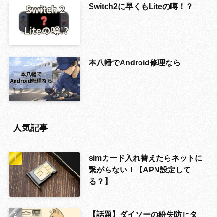
Switch2に早くもLiteの噂！？
本八幡でAndroid修理なら
人気記事
simカード入れ替えたらネットに
繋がらない！【APN設定して
る？】
【話題】ダイソーの紛失防止タ