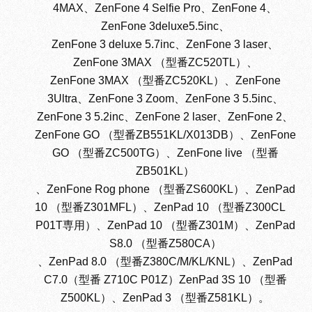
4MAX、ZenFone 4 Selfie Pro、ZenFone 4、
ZenFone 3deluxe5.5inc、
ZenFone 3 deluxe 5.7inc、ZenFone 3 laser、
ZenFone 3MAX （型番ZC520TL）、
ZenFone 3MAX （型番ZC520KL）、ZenFone
3Ultra、ZenFone 3 Zoom、ZenFone 3 5.5inc、
ZenFone 3 5.2inc、ZenFone 2 laser、ZenFone 2、
ZenFone GO （型番ZB551KL/X013DB）、ZenFone
GO （型番ZC500TG）、ZenFone live （型番
ZB501KL）
、ZenFone Rog phone （型番ZS600KL）、ZenPad
10 （型番Z301MFL）、ZenPad 10 （型番Z300CL
P01T専用）、ZenPad 10 （型番Z301M）、ZenPad
S8.0 （型番Z580CA）
、ZenPad 8.0 （型番Z380C/M/KL/KNL）、ZenPad
C7.0（型番 Z710C P01Z）ZenPad 3S 10 （型番
Z500KL）、ZenPad 3 （型番Z581KL）。