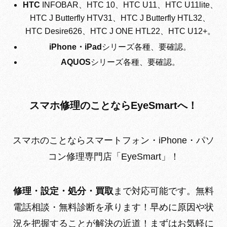
HTC
INFOBAR、HTC 10、HTC U11、HTC U11lite、
HTC J Butterfly HTV31、HTC J Butterfly HTL32、
HTC Desire626、HTC J ONE HTL22、HTC U12+。
iPhone・iPad
シリーズ各種、要確認。
AQUOS
シリーズ各種、要確認。
スマホ修理のことならEyeSmartへ！
スマホのことなら
スマートフォン・iPhone・パソ
コン修理専門店
「EyeSmart」！
修理・設定・処分・買取
まで対応可能です。
無料
電話相談・無料診断を承ります！
早めに原因や状
況を把握することが解決の近道！まずはお気軽に