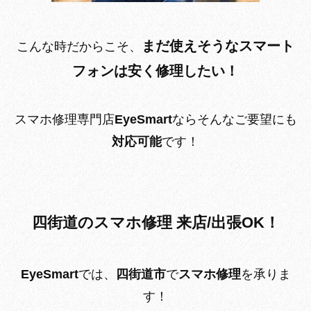
まだ使えそうなスマート
こんな時だからこそ、
フォンは安く修理したい！
スマホ修理専門店
EyeSmart
ならそんなご要望にも
対応可能
です！
四街道のスマホ修理 来店/出張OK！
EyeSmart
では、
四街道市
で
スマホ修理
を承りま
す！