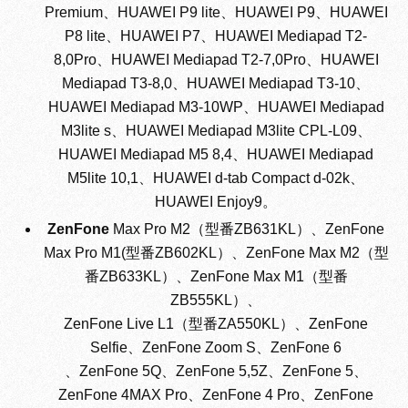
Premium、HUAWEI P9 lite、HUAWEI P9、HUAWEI
P8 lite、HUAWEI P7、HUAWEI Mediapad T2-
8,0Pro、HUAWEI Mediapad T2-7,0Pro、HUAWEI
Mediapad T3-8,0、HUAWEI Mediapad T3-10、
HUAWEI Mediapad M3-10WP、HUAWEI Mediapad
M3lite s、HUAWEI Mediapad M3lite CPL-L09、
HUAWEI Mediapad M5 8,4、HUAWEI Mediapad
M5lite 10,1、HUAWEI d-tab Compact d-02k、
HUAWEI Enjoy9。
ZenFone
Max Pro M2（型番ZB631KL）、ZenFone
Max Pro M1(型番ZB602KL）、ZenFone Max M2（型
番ZB633KL）、ZenFone Max M1（型番
ZB555KL）、
ZenFone Live L1（型番ZA550KL）、ZenFone
Selfie、ZenFone Zoom S、ZenFone 6
、ZenFone 5Q、ZenFone 5,5Z、ZenFone 5、
ZenFone 4MAX Pro、ZenFone 4 Pro、ZenFone