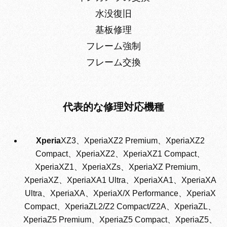
水没復旧
基板修理
フレーム強制
フレーム交換
代表的な修理対応機種
Xperia
XZ3、XperiaXZ2 Premium、XperiaXZ2
Compact、XperiaXZ2、XperiaXZ1 Compact、
XperiaXZ1、XperiaXZs、XperiaXZ Premium、
XperiaXZ、XperiaXA1 Ultra、XperiaXA1、XperiaXA
Ultra、XperiaXA、XperiaX/X Performance、XperiaX
Compact、XperiaZL2/Z2 Compact/Z2A、XperiaZL、
XperiaZ5 Premium、XperiaZ5 Compact、XperiaZ5、