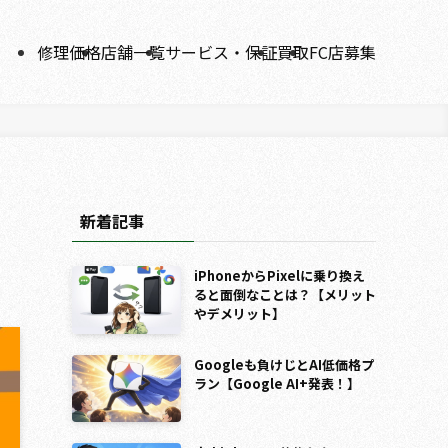
修理価格
店舗一覧
サービス・保証
買取
FC店募集
・
新着記事
iPhoneからPixelに乗り換え
ると面倒なことは？【メリット
やデメリット】
Googleも負けじとAI低価格プ
ラン【Google AI+発表！】