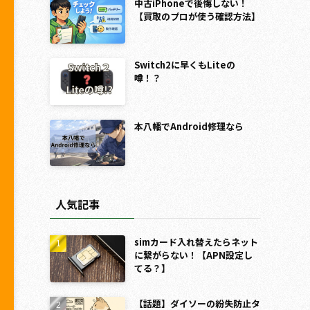
中古iPhoneで後悔しない！
【買取のプロが使う確認方法】
Switch2に早くもLiteの
噂！？
本八幡でAndroid修理なら
人気記事
simカード入れ替えたらネット
に繋がらない！【APN設定し
てる？】
【話題】ダイソーの紛失防止タ