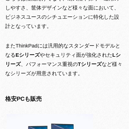
しやすさ、筐体デザイン
など様々な面において、
ビジネスユースのシチュエーションに特化した設
計となっています。
またThinkPadには汎用的な
スタンダードモデルと
なる
Eシリーズ
や
セキュリティ面が強化された
Lシ
リーズ
、
パフォーマンス重視の
Tシリーズ
など様々
なシリーズが用意されています。
格安PCも販売