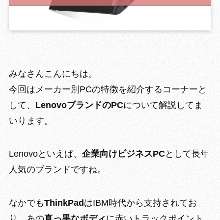
GROWING 
みなさんこんにちは。
今回はメーカー別PCの特徴を紹介するコーナーと
して、
LenovoブランドのPC
について解説してま
いります。
Lenovoといえば、
企業向けビジネスPC
として長年
人気のブランド
ですね。
なかでも
ThinkPad
はIBM時代から支持
されてお
り、あの
真っ黒なボディ
に
赤いトラックポイント