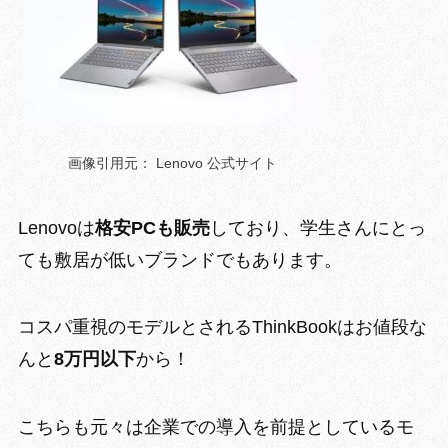
画像引用元： Lenovo 公式サイト
Lenovoは
格安PCも販売
しており、学生さんにとっ
ても敷居が低いブランドでもあります。
コスパ重視のモデルとされる
ThinkBookはお値段な
んと
8万円以下
から！
こちらも元々は企業での導入を前提としているモ