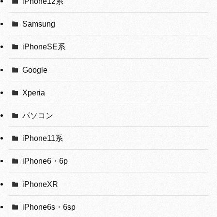
iPhone12系
Samsung
iPhoneSE系
Google
Xperia
パソコン
iPhone11系
iPhone6・6p
iPhoneXR
iPhone6s・6sp