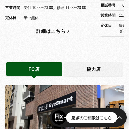
電話番号
03-
営業時間
受付 10:00~20:00／修理 11:00~20:00
営業時間
11:0
定休日
年中無休
定休日
毎週
詳細はこちら
ダー
FC店
協力店
急ぎのご相談はこちら