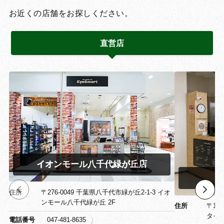
お近くの店舗をお探しください。
直営店
イオンモール八千代緑が丘店
イ
住所
〒276-0049 千葉県八千代市緑が丘2-1-3 イオ
ンモール八千代緑が丘 2F
住所
〒13
タイ
電話番号
047-481-8635