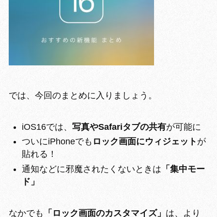
では、今回のまとめに入りましょう。
iOS16では、
写真やSafariタブの共有
が可能に
ついにiPhoneでも
ロック画面にウィジェット
が
貼れる！
通知などに邪魔されたくないときは
「集中モー
ド」
なかでも
「ロック画面のカスタマイズ」
は、より