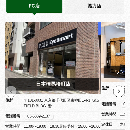
FC店
協力店
ワンズ
日本橋馬喰町店
住所
〒26
ワン
住所
〒101-0031 東京都千代田区東神田1-4-1 K&S
電話番号
043
FIELD BLDG1階
営業時間
11:0
電話番号
03-5839-2137
定休日
木曜
営業時間
11:00〜19:00／18:30最終受付（15:00〜16:00