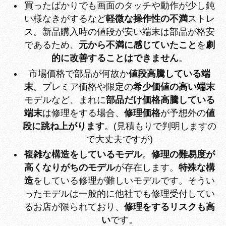
買ったばかりでも画面のタッチや動作が少し鈍
い様なきがするなど
軽微な操作性の不満
ストレ
ス。新品購入時の値段が安い端末は部品が格安
であるため、
元から不満に感じていたこと
を
劇
的に改善することはできません
。
市場価格で部品が何故か
値段高騰している端
末
。プレミア価格や限定の
希少価値の高い端末
モデルなど、まれに
部品だけ価格高騰している
端末
は修理をする場合、
修理価格
が予想外の
値
段に跳ね上がります
。(見積もりで判明しますの
で大丈夫ですが)
複雑な構造をしているモデル
。
修理の難易度が
高くなりがちのモデル
が存在します。
特殊な構
造
をしている修理が難しいモデルです。そうい
ったモデルは一般的に他社でも修理受付してい
るお店が限られており、
修理をするリスクも高
い
です。