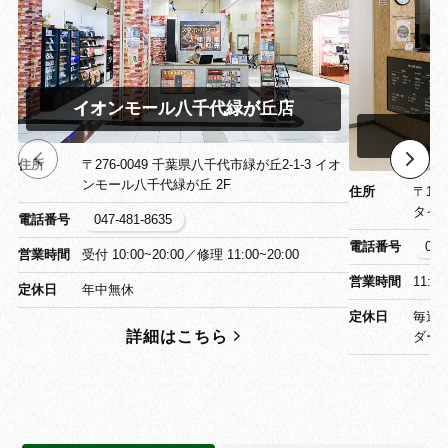
イオンモール八千代緑が丘店
イ
住所
〒276-0049 千葉県八千代市緑が丘2-1-3 イオ
ンモール八千代緑が丘 2F
住所
〒13
タイ
電話番号
047-481-8635
電話番号
03-
営業時間
受付 10:00~20:00／修理 11:00~20:00
営業時間
11:0
定休日
年中無休
定休日
毎週
詳細はこちら
ダー