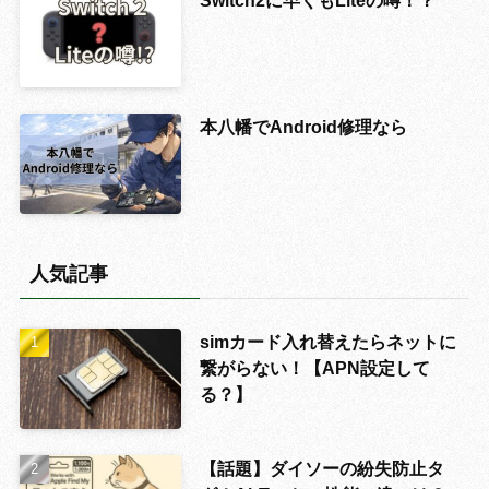
Switch2に早くもLiteの噂！？
本八幡でAndroid修理なら
人気記事
simカード入れ替えたらネットに
繋がらない！【APN設定して
る？】
【話題】ダイソーの紛失防止タ