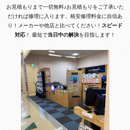
お見積もりまで一切無料♪
お見積もりをご了承いた
だければ修理に入ります。
格安修理料金に自信あ
り！
メーカーや他店と比べてください！
スピード
対応
！
最短で
当日中の解決
を目指します！