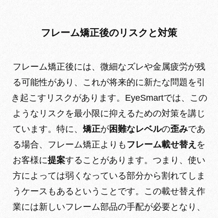
フレーム矯正後のリスクと対策
フレーム矯正後には、微細なズレや金属疲労が残
る可能性があり、これが将来的に新たな問題を引
き起こすリスクがあります。EyeSmartでは、この
ようなリスクを最小限に抑えるための対策を講じ
ています。特に、
矯正
が
困難なレベル
の
歪み
であ
る場合、フレーム矯正よりも
フレーム載せ替え
を
お客様に
提案
することがあります。つまり、使い
方によっては弱くなっている部分から割れてしま
うケースもあるということです。
この載せ替え作
業には新しいフレーム部品の手配が必要となり、