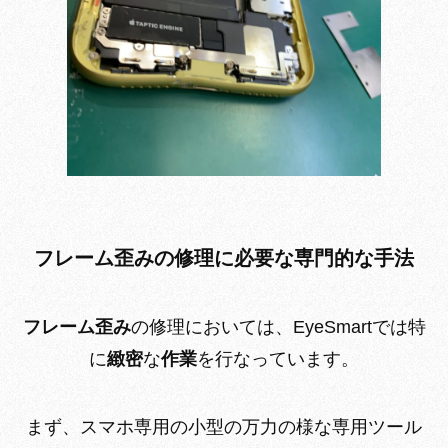
フレーム歪みの修理に必要な専門的な手法
フレーム歪み
の修理においては、EyeSmartでは特
に
緻密
な
作業
を行なっていま
す。
まず、スマホ専用の小型の万力の様な専用ツール