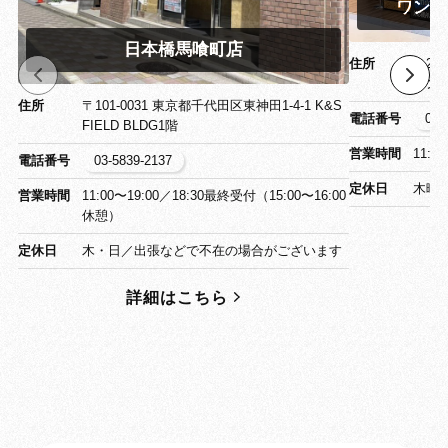
ワンズ
日本橋馬喰町店
住所
〒26
ワン
住所
〒101-0031 東京都千代田区東神田1-4-1 K&S
電話番号
043
FIELD BLDG1階
営業時間
11:0
電話番号
03-5839-2137
定休日
木曜
営業時間
11:00〜19:00／18:30最終受付（15:00〜16:00
休憩）
定休日
木・日／出張などで不在の場合がございます
詳細はこちら