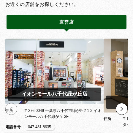
お近くの店舗をお探しください。
直営店
イオンモール八千代緑が丘店
イ
住所
〒276-0049 千葉県八千代市緑が丘2-1-3 イオ
ンモール八千代緑が丘 2F
住所
〒13
タイ
電話番号
047-481-8635