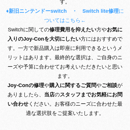
す。
♦新旧ニンテンドーswitch ・ Switch lite修理
に
ついてはこちら←
Switchに関しての
修理費用を抑えたい
方や
お気に
入りのJoy-Conを大切にしたい
方にはおすすめで
す。一方で新品購入は即座に利用できるというメ
リットはあります。最終的な選択は、ご自身のニ
ーズや予算に合わせてお考えいただきたいと思い
ます。
Joy-Conの修理
や
購入に関するご質問
や
ご相談
が
ありましたら、
当店
の
スタッフまでお気軽にお問
い合わせ
ください。お客様のニーズに合わせた最
適な選択肢をご提案いたします。