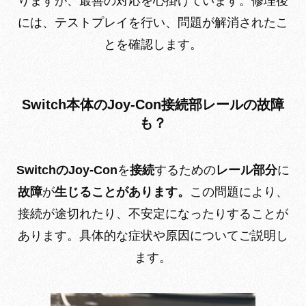
りますが、最善の対応を心掛けています。修理後
には、テストプレイを行い、問題が解消されたこ
とを確認します。
Switch本体のJoy-Con接続部レールの故障
も？
SwitchのJoy-Con
を
接続
するための
レール部分
に
故障
が
生じることがあります。
この問題により、
接続が途切れたり、不安定になったりすることが
あります。具体的な症状や原因についてご説明し
ます。