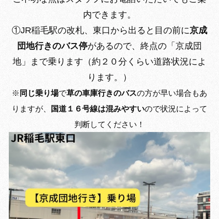
内できます。
①JR稲毛駅の改札、東口から出ると目の前に
京成
団地行きのバス停
があるので、終点の「京成団
地」まで乗ります（約２０分くらい道路状況によ
ります。）
※
同じ乗り場
で
草の車庫行きのバス
の方が早い場合もあ
りますが、
国道１６号線は混みやすい
ので状況によって
判断してください！