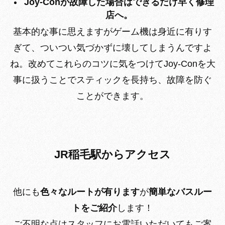
Joy-Conが故障した場合はできるだけ早く修理
店へ。
基本的な事に思えますがゲーム機は身近に有りす
ぎて、ついつい気づかずに壊してしまうんですよ
ね。改めてこれらのコツに気をつけてJoy-Conを大
事に扱うことで
スティックを長持ち、故障を防ぐ
ことができます。
JR稲毛駅からアクセス
他にも
色々なルートが有ります
が
簡単なバスルー
トをご紹介
します！
ご不明な点はスタッフにお電話いただいてもご案