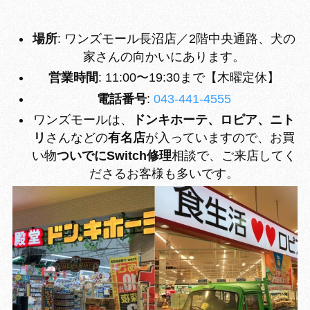
場所
: ワンズモール長沼店／2階中央通路、犬の
家さんの向かいにあります。
営業時間
: 11:00〜19:30まで【木曜定休】
電話番号
:
043-441-4555
ワンズモールは、
ドンキホーテ、ロピア、ニト
リ
さんなどの
有名店
が入っていますので、お買
い物
ついでにSwitch修理
相談で、ご来店してく
ださるお客様も多いです。