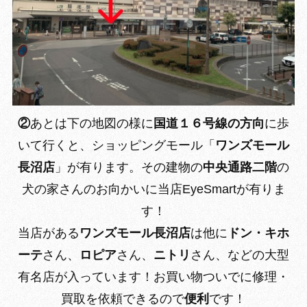
②
あとは下の地図の様に
国道１６号線の方向
に歩
いて行くと、ショッピングモール「
ワンズモール
長沼店
」が有ります。その建物の
中央通路二階
の
犬の家さんのお向かいに当店EyeSmartが有りま
す！
当店がある
ワンズモール長沼店
は他に
ドン・キホ
ーテ
さん、
ロピア
さん、
ニトリ
さん、などの大型
有名店が入っています！お買い物ついでに修理・
買取を依頼できるので
便利
です！