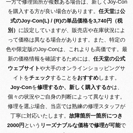
一方で修理箇所が複数ある場合は、新しくJoy-Con
を購入する方が良い場合があります。
任天堂
は
公
式のJoy-Con(L) / (R)の単品価格を3,740円（税
別）
に設定していますが、販売店や在庫状況によ
って価格は異なる場合があります。また、特定の
色や限定版のJoy-Conは、これよりも高価です。最
新の価格情報を確認するためには、
任天堂の公式
ウェブサイト
や大手のオンラインショッピングサ
イトを
チェック
することを
おすすめ
します。
Joy-Con
を
修理するか、新しく購入するか
は、
個々の状況やご自身の判断によって異なります。
修理を選ぶ場合、当店では熟練の修理スタッフが
丁寧に対応いたします。
故障箇所一箇所につき
2000円
という
リーズナブルな価格で修理が可能
で