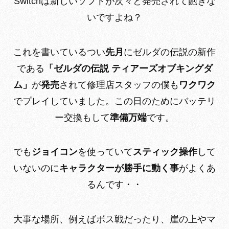
Switchは新しいソフトが次々と発売されて飽きな
いですよね？
これを書いているつい
先月
にゼルダの伝説の新作
である
「ゼルダの伝説 ティアーズオブキングダ
ム」
が
発売
されて修理店スタッフの僕も
ワクワク
でプレイしていました。この日のためにバッテリ
ー交換もして
準備万端
です。
でも
ジョイコン
を使っていて
スティック操作
して
いないのに
キャラクターが勝手に動く事
がよくあ
るんです・・
大事な場所、例えばボス戦だったり、崖の上やマ